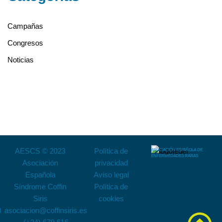
Campañas
Congresos
Noticias
AESCS © 2023
Política de
ASOCIACIÓN ESPAÑOLA DE
ENFERMEDADES RARAS
Asociación
privacidad
Española
Aviso legal
Síndrome Coffin
Política de
Siris
cookies
asociacion@coffinsiris.es