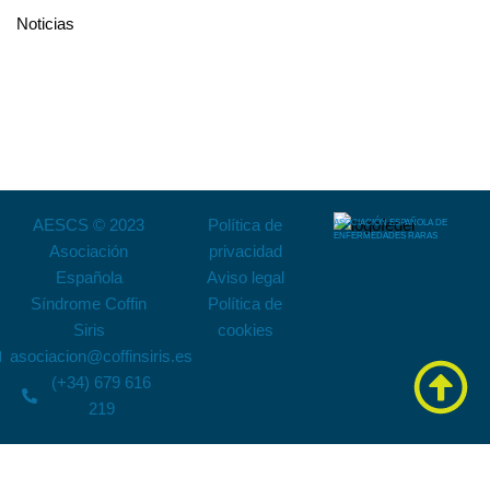
Noticias
AESCS © 2023
Política de
ASOCIACIÓN ESPAÑOLA DE
ENFERMEDADES RARAS
Asociación
privacidad
Española
Aviso legal
Síndrome Coffin
Política de
Siris
cookies
asociacion@coffinsiris.es
(+34) 679 616
219